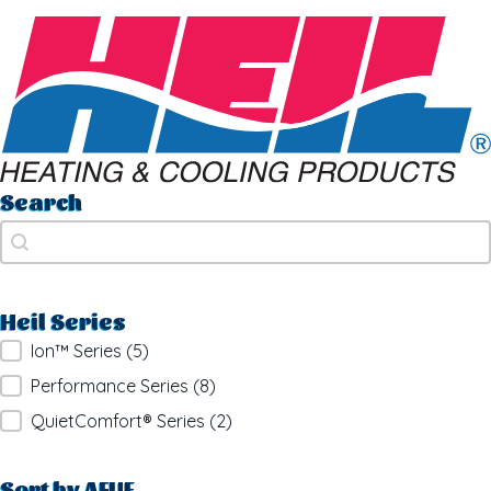
Search
Search
Search
Heil Series
Heil Series
Ion™ Series
(5)
Performance Series
(8)
QuietComfort® Series
(2)
Sort by AFUE