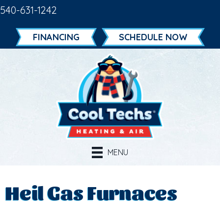
Skip
Skip
Site
540-631-1242
to
to
map
FINANCING
SCHEDULE NOW
Content
navigation
MENU
Heil Gas Furnaces