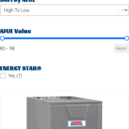
Sort by AFUE
Sort by AFUE
AFUE Value
AFUE Value
80 - 98
Reset
ENERGY STAR®
ENERGY STAR®
Yes
(7)